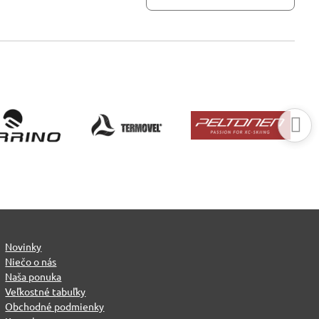
Novinky
Niečo o nás
Naša ponuka
Veľkostné tabuľky
Obchodné podmienky