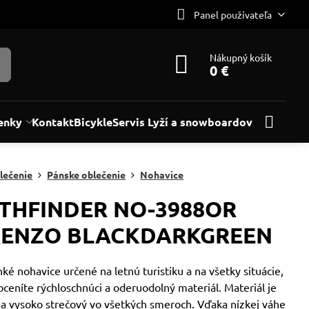
Panel používateľa
Nákupný košík
0 €
enky
Kontakt
Bicykle
Servis Lyží a snowboardov
lečenie
Pánske oblečenie
Nohavice
THFINDER NO-3988OR
RENZO BLACKDARKGREEN
ké nohavice určené na letnú turistiku a na všetky situácie,
oceníte rýchloschnúci a oderuodolný materiál. Materiál je
 a vysoko strečový vo všetkých smeroch. Vďaka nízkej váhe