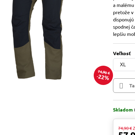
a malému 
pretože v
disponujú
spodnej ča
lepšiu mob
Veľkosť
74,90 €
22%
Ta
Skladom
74,90 €
Z