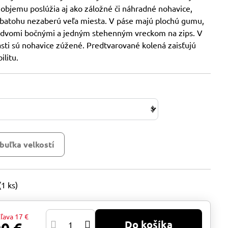
objemu poslúžia aj ako záložné či náhradné nohavice,
 batohu nezaberú veľa miesta. V páse majú plochú gumu,
 dvomi bočnými a jedným stehenným vreckom na zips. V
sti sú nohavice zúžené. Predtvarované kolená zaisťujú
ilitu.
buľka velkostí
(
1
ks)
ľava
17 €
Do košíka