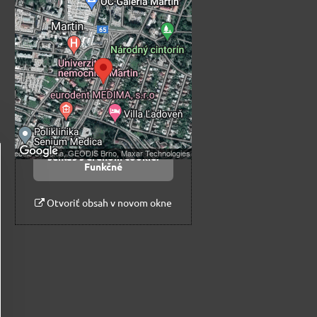
Externý obsah je
blokovaný Voľbami
súkromia
Prajete si načítať externý obsah?
Povoliť tentokrát
Povoliť a zapamätať -
súhlas s druhom cookie:
Funkčné
Otvoriť obsah v novom okne