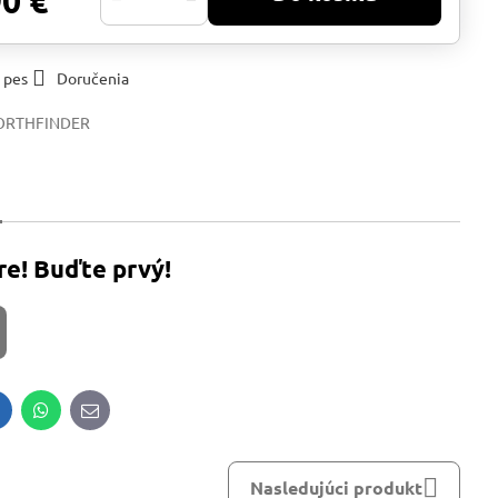
90 €
 pes
Doručenia
ORTHFINDER
re! Buďte prvý!
inkedIn
WhatsApp
E-
mail
Nasledujúci produkt