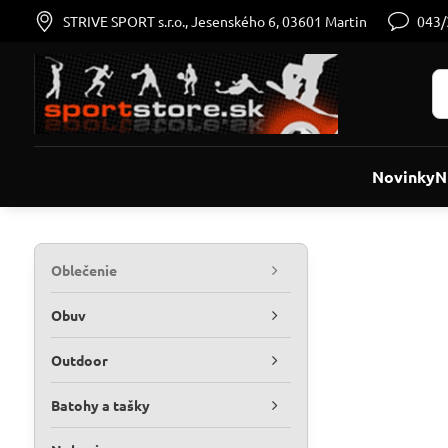
STRIVE SPORT s.r.o., Jesenského 6, 03601 Martin
043
Novinky
N
Oblečenie
Obuv
Outdoor
Batohy a tašky