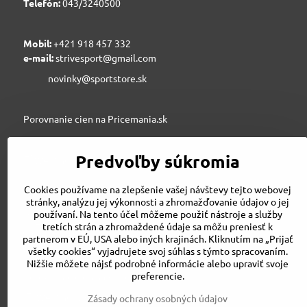
Telefón:
043/3240500
Mobil:
+421 918 457 332
e-mail:
strivesport@gmail.com
novinky@sportstore.sk
Porovnanie cien na Pricemania.sk
Predvoľby súkromia
Sportstore.sk
Cookies používame na zlepšenie vašej návštevy tejto webovej
stránky, analýzu jej výkonnosti a zhromažďovanie údajov o jej
používaní. Na tento účel môžeme použiť nástroje a služby
STRIVE SPORT s.r.o., Jesenského 6, 03601 Martin
tretích strán a zhromaždené údaje sa môžu preniesť k
043/3240500
partnerom v EÚ, USA alebo iných krajinách. Kliknutím na „Prijať
strivesport@gmail.com
všetky cookies“ vyjadrujete svoj súhlas s týmto spracovaním.
Nižšie môžete nájsť podrobné informácie alebo upraviť svoje
preferencie.
Porovnanie cien na Pricemania.sk
Zásady ochrany osobných údajov