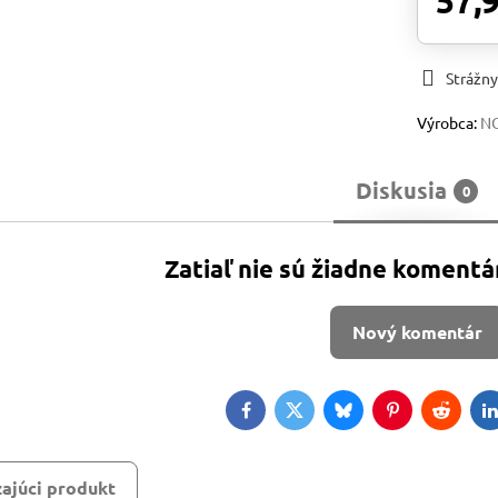
57,
Strážny
Výrobca:
N
Diskusia
0
Zatiaľ nie sú žiadne komentá
Nový komentár
Facebook
Twitter
Bluesky
Pinterest
Reddit
L
ajúci produkt