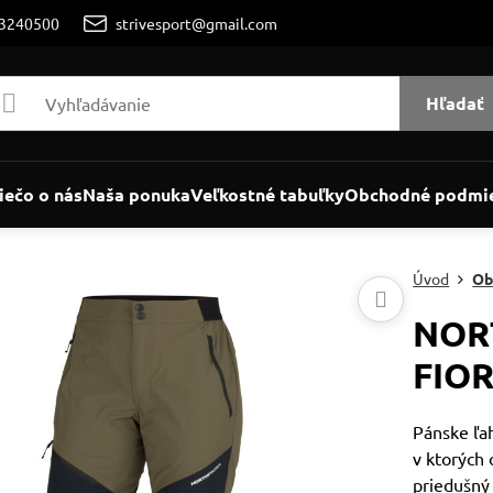
/3240500
strivesport@gmail.com
Hľadať
iečo o nás
Naša ponuka
Veľkostné tabuľky
Obchodné podmi
Úvod
Ob
NOR
FIO
Pánske ľah
v ktorých 
priedušný