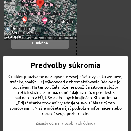
Prajete si načítať externý obsah?
Povoliť tentokrát
Povoliť a zapamätať -
súhlas s druhom cookie:
Funkčné
Otvoriť obsah v novom okne
Predvoľby súkromia
Cookies používame na zlepšenie vašej návštevy tejto webovej
Novinky
stránky, analýzu jej výkonnosti a zhromažďovanie údajov o jej
Niečo o nás
používaní. Na tento účel môžeme použiť nástroje a služby
Naša ponuka
tretích strán a zhromaždené údaje sa môžu preniesť k
Veľkostné tabuľky
partnerom v EÚ, USA alebo iných krajinách. Kliknutím na
Obchodné podmienky
„Prijať všetky cookies“ vyjadrujete svoj súhlas s týmto
spracovaním. Nižšie môžete nájsť podrobné informácie alebo
Kontakt
upraviť svoje preferencie.
Bicykle
Zásady ochrany osobných údajov