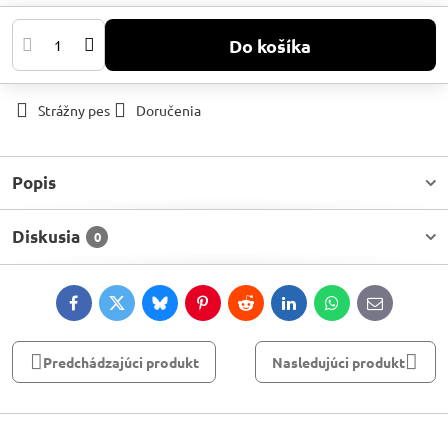
Do košíka
Strážny pes
Doručenia
Popis
Diskusia
0
Facebook
Twitter
Bluesky
Pinterest
Reddit
LinkedIn
WhatsApp
E-
mail
Predchádzajúci produkt
Nasledujúci produkt