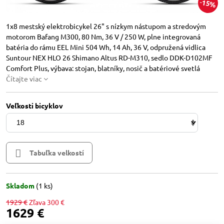
15%
1x8 mestský elektrobicykel 26" s nízkym nástupom a stredovým
motorom Bafang M300, 80 Nm, 36 V / 250 W, plne integrovaná
batéria do rámu EEL Mini 504 Wh, 14 Ah, 36 V, odpružená vidlica
Suntour NEX HLO 26 Shimano Altus RD-M310, sedlo DDK-D102MF
Comfort Plus, výbava: stojan, blatníky, nosič a batériové svetlá
Čítajte viac
Veľkosti bicyklov
Tabuľka velkostí
Skladom
(
1
ks)
1929 €
Zľava
300 €
1629 €