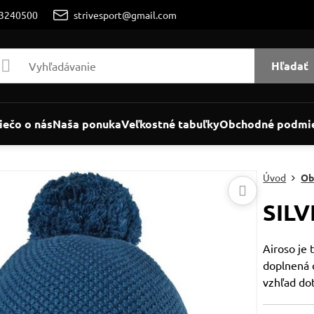
/3240500
strivesport@gmail.com
Hľadať
iečo o nás
Naša ponuka
Veľkostné tabuľky
Obchodné podmi
Úvod
Ob
SILV
Airoso je 
doplnená 
vzhľad do