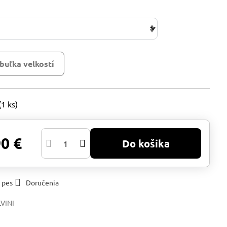
buľka velkostí
(
1
ks)
90 €
Do košíka
 pes
Doručenia
LVINI