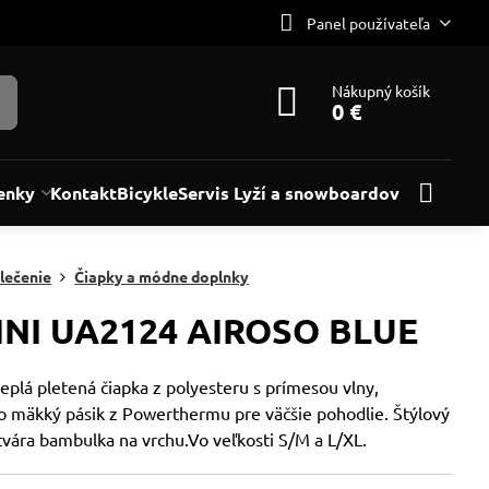
Panel používateľa
Nákupný košík
0 €
enky
Kontakt
Bicykle
Servis Lyží a snowboardov
lečenie
Čiapky a módne doplnky
INI UA2124 AIROSO BLUE
teplá pletená čiapka z polyesteru s prímesou vlny,
o mäkký pásik z Powerthermu pre väčšie pohodlie. Štýlový
tvára bambulka na vrchu.Vo veľkosti S/M a L/XL.