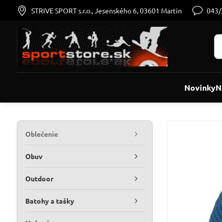
STRIVE SPORT s.r.o., Jesenského 6, 03601 Martin
043
Novinky
N
Oblečenie
Obuv
Outdoor
Batohy a tašky