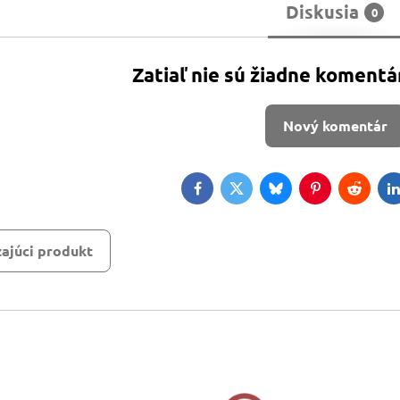
Diskusia
0
Zatiaľ nie sú žiadne komentá
Nový komentár
Facebook
Twitter
Bluesky
Pinterest
Reddit
L
ajúci produkt