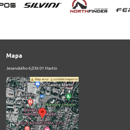
Mapa
Jesenského 6,036 01 Martin
Externý obsah je
blokovaný Voľbami
súkromia
Prajete si načítať externý obsah?
Povoliť tentokrát