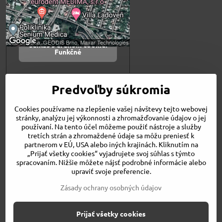
Povoliť tentokrát
Povoliť a zapamätať -
súhlas s druhom cookie:
Funkčné
Otvoriť obsah v novom okne
Predvoľby súkromia
Cookies používame na zlepšenie vašej návštevy tejto webovej
Novinky
stránky, analýzu jej výkonnosti a zhromažďovanie údajov o jej
Niečo o nás
používaní. Na tento účel môžeme použiť nástroje a služby
Naša ponuka
tretích strán a zhromaždené údaje sa môžu preniesť k
Veľkostné tabuľky
partnerom v EÚ, USA alebo iných krajinách. Kliknutím na
Obchodné podmienky
„Prijať všetky cookies“ vyjadrujete svoj súhlas s týmto
spracovaním. Nižšie môžete nájsť podrobné informácie alebo
Kontakt
upraviť svoje preferencie.
Bicykle
Zásady ochrany osobných údajov
©
2026
Copyright
Prijať všetky cookies
Predvoľby súkromia
Zásady ochrany osobných údajov