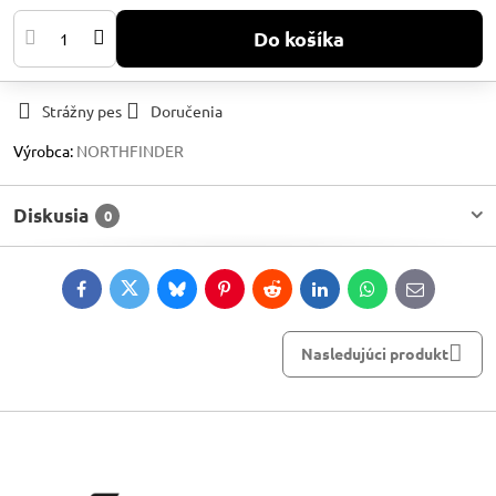
Do košíka
Strážny pes
Doručenia
Výrobca:
NORTHFINDER
Diskusia
0
Facebook
Twitter
Bluesky
Pinterest
Reddit
LinkedIn
WhatsApp
E-
mail
Nasledujúci produkt