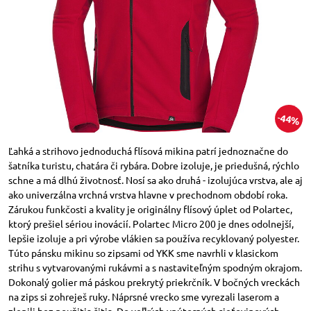
44%
Ľahká a strihovo jednoduchá flísová mikina patrí jednoznačne do
šatníka turistu, chatára či rybára. Dobre izoluje, je priedušná, rýchlo
schne a má dlhú životnosť. Nosí sa ako druhá - izolujúca vrstva, ale aj
ako univerzálna vrchná vrstva hlavne v prechodnom období roka.
Zárukou funkčosti a kvality je originálny flísový úplet od Polartec,
ktorý prešiel sériou inovácií. Polartec Micro 200 je dnes odolnejší,
lepšie izoluje a pri výrobe vlákien sa používa recyklovaný polyester.
Túto pánsku mikinu so zipsami od YKK sme navrhli v klasickom
strihu s vytvarovanými rukávmi a s nastaviteľným spodným okrajom.
Dokonalý golier má páskou prekrytý priekrčník. V bočných vreckách
na zips si zohreješ ruky. Náprsné vrecko sme vyrezali laserom a