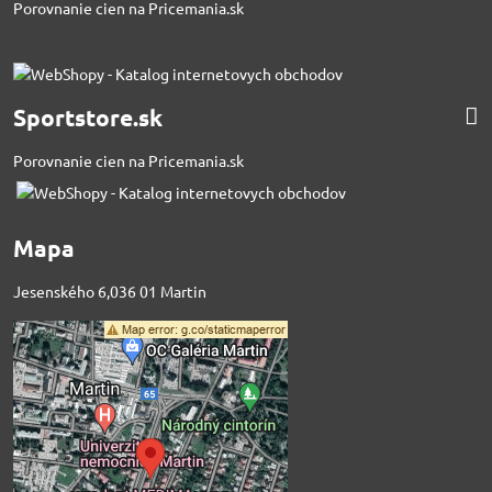
Porovnanie cien na Pricemania.sk
Sportstore.sk
Porovnanie cien na Pricemania.sk
Mapa
Jesenského 6,036 01 Martin
Externý obsah je
blokovaný Voľbami
súkromia
Prajete si načítať externý obsah?