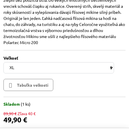
zlepili bez použitia šitia. Do veľkých vnútorných sieťovinových
vreciek schováš čiapku aj rukavice. Overený strih, skvelý materiál a
roky skúseností a vylepšovania dávajú flísovej mikine silný príbeh.
Originál je len jeden. Ľahká nadčasová flísová mikina sa hodí na
chatu, do záhrady, na turistiku a aj na ryby Celoročne využiteľná ako
termoizolačná vrstva s výbornou priedušnosťou a dlhou
životnosťou Mikinu sme ušili z najlepšieho flísového materiálu
Polartec Micro 200
Veľkosť
Tabuľka velkostí
Skladom
(
1
ks)
89,90 €
Zľava
40 €
49,90 €