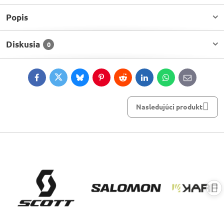
Popis
Diskusia
0
Facebook
Twitter
Bluesky
Pinterest
Reddit
LinkedIn
WhatsApp
E-
mail
Nasledujúci produkt