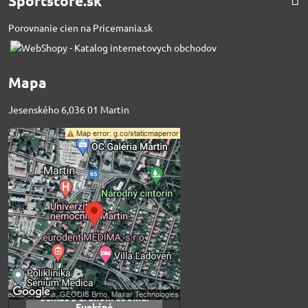
Sportstore.sk
Porovnanie cien na Pricemania.sk
Mapa
Jesenského 6,036 01 Martin
Externý obsah je
blokovaný Voľbami
súkromia
Prajete si načítať externý obsah?
Povoliť tentokrát
Povoliť a zapamätať -
súhlas s druhom cookie:
Funkčné