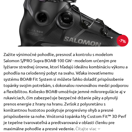
7%
Zažite výnimočné pohodlie, presnosť a kontrolu s modelom
Salomon S/PRO Supra BOA® 100 GW - modelom určeným pre
lyžiarov strednej úrovne, ktorí hľadajú ideálnu kombináciu výkonu a
pohodlia na celodenný pobyt na svahu. Vďaka inovatívnemu
systému BOA® Fit System si môžete ľahko doladiť prispôsobenie
topánky svojim potrebám, s dokonalou rovnováhou medzi podporou
a flexibilitou. Koliesko BOA® umožňuje jemné mikroregulácie aj v
rukaviciach, čím zabezpečuje bezpečné držanie päty a plynulý
prenos energie z hrany na hranu. Zvršok z polyuretánu s
konštantnou hustotou poskytuje progresívny ohyb a presné
prispôsobenie sa nohe. Vnútorná topánka My Custom Fit™ 3D Perf
je tepelne tvarovateľná a predtvarovaná v oblasti členku pre
maximálne pohodlie a presné vedenie.
Čítajte viac