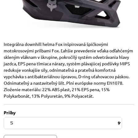
Integrálna downhill helma Fox inšpirovaná špičkovými
motokrosovými prilbami Fox. Ľahšie prevedenie vďaka odľahčeným
skleným vláknam v škrupine, pokročilý systém odvetrávania hlavy
jazdca, EPS pena tlmiaca nárazy, systém plávajúcej podšívky MIPS
redukuje vonkajšie sily, odnímateľná a prateľná komfortná
vypchávka s antibakteriálnou úpravou, D-ring uťahovacou páskou.
Odnímateľný a nastaviteľný šilt. Plní európske normy EN1078.
Zloženie materiálu: 22% ABS plast, 21% EPS pena, 15%
Polykarbonát, 13% Polyuretán, 9% Polyacetát.
Prilby