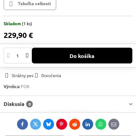
Tabuľka velkostí
Skladom
(
1
ks)
229,90 €
Do košíka
Strážny pes
Doručenia
Výrobca:
FOX
Diskusia
0
Facebook
Twitter
Bluesky
Pinterest
Reddit
LinkedIn
WhatsApp
E-
mail