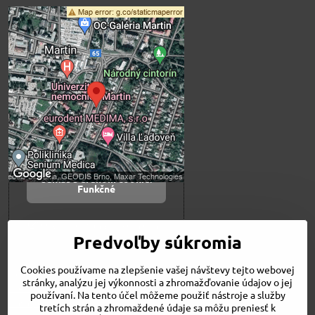
Externý obsah je
blokovaný Voľbami
súkromia
Prajete si načítať externý obsah?
Povoliť tentokrát
Povoliť a zapamätať -
súhlas s druhom cookie:
Funkčné
Otvoriť obsah v novom okne
Predvoľby súkromia
Cookies používame na zlepšenie vašej návštevy tejto webovej
Novinky
stránky, analýzu jej výkonnosti a zhromažďovanie údajov o jej
Niečo o nás
používaní. Na tento účel môžeme použiť nástroje a služby
Naša ponuka
tretích strán a zhromaždené údaje sa môžu preniesť k