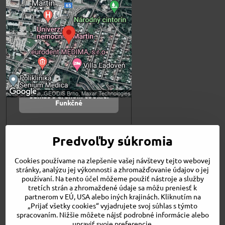
blokovaný Voľbami
súkromia
Prajete si načítať externý obsah?
Povoliť tentokrát
Povoliť a zapamätať -
súhlas s druhom cookie:
Funkčné
Otvoriť obsah v novom okne
Predvoľby súkromia
Cookies používame na zlepšenie vašej návštevy tejto webovej
Novinky
stránky, analýzu jej výkonnosti a zhromažďovanie údajov o jej
Niečo o nás
používaní. Na tento účel môžeme použiť nástroje a služby
Naša ponuka
tretích strán a zhromaždené údaje sa môžu preniesť k
Veľkostné tabuľky
partnerom v EÚ, USA alebo iných krajinách. Kliknutím na
Obchodné podmienky
„Prijať všetky cookies“ vyjadrujete svoj súhlas s týmto
spracovaním. Nižšie môžete nájsť podrobné informácie alebo
Kontakt
upraviť svoje preferencie.