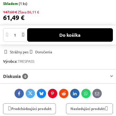
Skladom
(
1
ks)
147,60 €
Zľava
86,11 €
61,49 €
Do košíka
Strážny pes
Doručenia
Výrobca:
TRESPASS
Diskusia
0
Facebook
Twitter
Bluesky
Pinterest
Reddit
LinkedIn
WhatsApp
E-
mail
Predchádzajúci produkt
Nasledujúci produkt