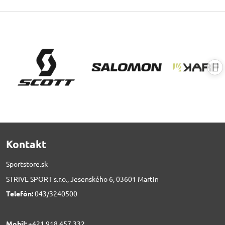
Kontakt
Sportstore.sk
STRIVE SPORT s.r.o., Jesenského 6, 03601 Martin
Telefón:
043/3240500
Mobil:
+421 918 457 332