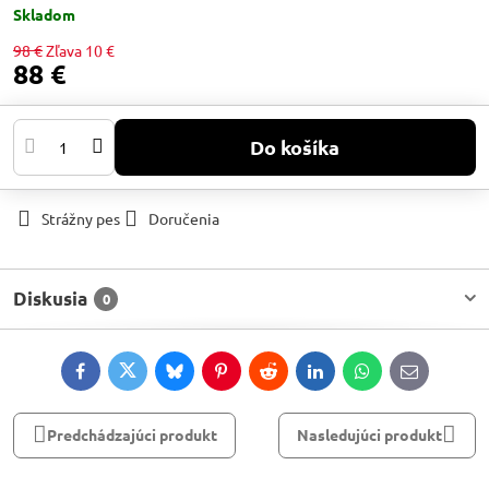
Skladom
98 €
Zľava
10 €
88 €
Do košíka
Strážny pes
Doručenia
Diskusia
0
Facebook
Twitter
Bluesky
Pinterest
Reddit
LinkedIn
WhatsApp
E-
mail
Predchádzajúci produkt
Nasledujúci produkt