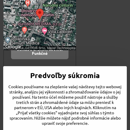
blokovaný Voľbami
súkromia
Prajete si načítať externý obsah?
Povoliť tentokrát
Povoliť a zapamätať -
súhlas s druhom cookie:
Funkčné
Otvoriť obsah v novom okne
Predvoľby súkromia
Cookies používame na zlepšenie vašej návštevy tejto webovej
Novinky
stránky, analýzu jej výkonnosti a zhromažďovanie údajov o jej
Niečo o nás
používaní. Na tento účel môžeme použiť nástroje a služby
Naša ponuka
tretích strán a zhromaždené údaje sa môžu preniesť k
Veľkostné tabuľky
partnerom v EÚ, USA alebo iných krajinách. Kliknutím na
Obchodné podmienky
„Prijať všetky cookies“ vyjadrujete svoj súhlas s týmto
spracovaním. Nižšie môžete nájsť podrobné informácie alebo
Kontakt
upraviť svoje preferencie.
Bicykle