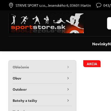
STRIVE SPORT s.r.o., Jesenského 6, 03601 Martin
043
Novinky
N
AKCIA
Oblečenie
Obuv
Outdoor
Batohy a tašky