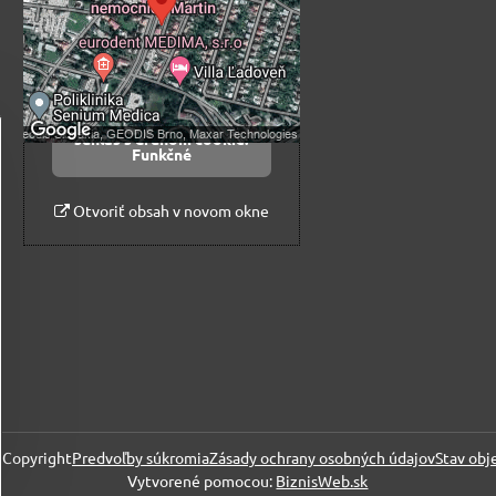
Prajete si načítať externý obsah?
Povoliť tentokrát
Povoliť a zapamätať -
súhlas s druhom cookie:
Funkčné
Otvoriť obsah v novom okne
Copyright
Predvoľby súkromia
Zásady ochrany osobných údajov
Stav obj
Vytvorené pomocou:
BiznisWeb.sk