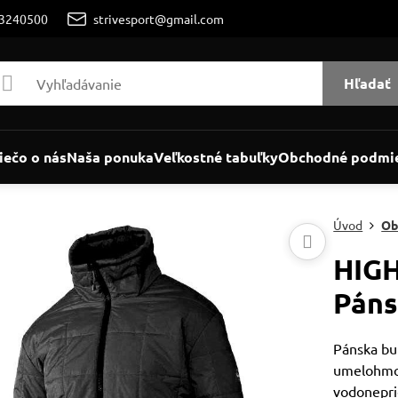
/3240500
strivesport@gmail.com
Hľadať
iečo o nás
Naša ponuka
Veľkostné tabuľky
Obchodné podmi
Úvod
Ob
HIG
Páns
Pánska bun
umelohmot
vodonepri