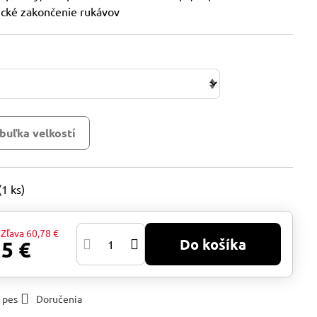
tické zakončenie rukávov
buľka velkostí
(
1
ks)
Zľava
60,78 €
Do košíka
15 €
 pes
Doručenia