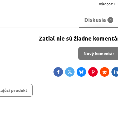
Výrobca:
H
Diskusia
0
Zatiaľ nie sú žiadne komentá
Nový komentár
Facebook
Twitter
Bluesky
Pinterest
Reddit
L
ajúci produkt