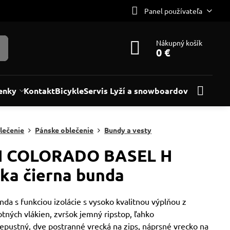
Panel používateľa
Nákupný košík
0 €
enky
Kontakt
Bicykle
Servis Lyží a snowboardov
lečenie
Pánske oblečenie
Bundy a vesty
H COLORADO BASEL H
ka čierna bunda
da s funkciou izolácie s vysoko kvalitnou výplňou z
ných vlákien, zvršok jemný ripstop, ľahko
epustný, dve postranné vrecká na zips, náprsné vrecko na