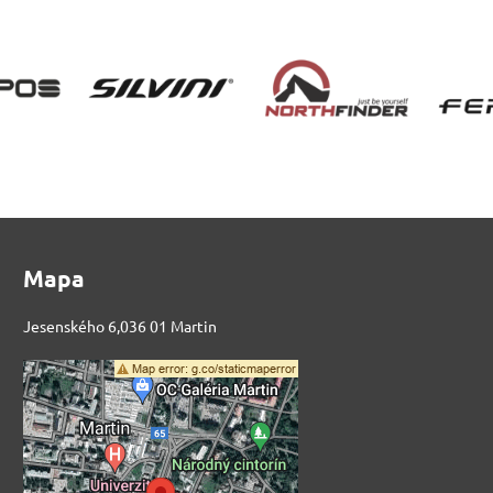
Mapa
Jesenského 6,036 01 Martin
Externý obsah je
blokovaný Voľbami
súkromia