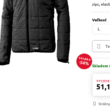
zips, elas
Veľkosť
Ta
111,93 €
54%
Skladom
111,93 €
51,
Strážny