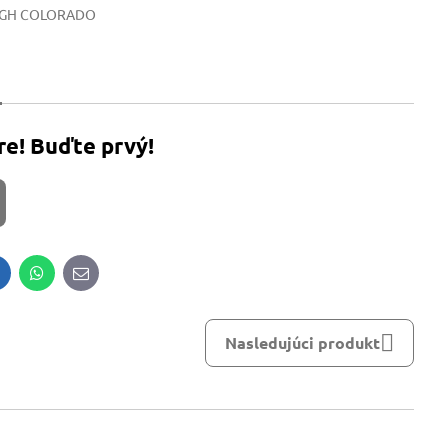
IGH COLORADO
re! Buďte prvý!
inkedIn
WhatsApp
E-
mail
Nasledujúci produkt