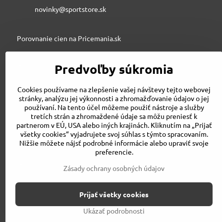
novinky@sportstore.sk
Porovnanie cien na Pricemania.sk
Predvoľby súkromia
Sportstore.sk
Cookies používame na zlepšenie vašej návštevy tejto webovej
stránky, analýzu jej výkonnosti a zhromažďovanie údajov o jej
používaní. Na tento účel môžeme použiť nástroje a služby
STRIVE SPORT s.r.o., Jesenského 6, 03601 Martin
tretích strán a zhromaždené údaje sa môžu preniesť k
043/3240500
partnerom v EÚ, USA alebo iných krajinách. Kliknutím na „Prijať
strivesport@gmail.com
všetky cookies“ vyjadrujete svoj súhlas s týmto spracovaním.
Nižšie môžete nájsť podrobné informácie alebo upraviť svoje
preferencie.
Porovnanie cien na Pricemania.sk
Zásady ochrany osobných údajov
Prijať všetky cookies
©
2026
Ukázať podrobnosti