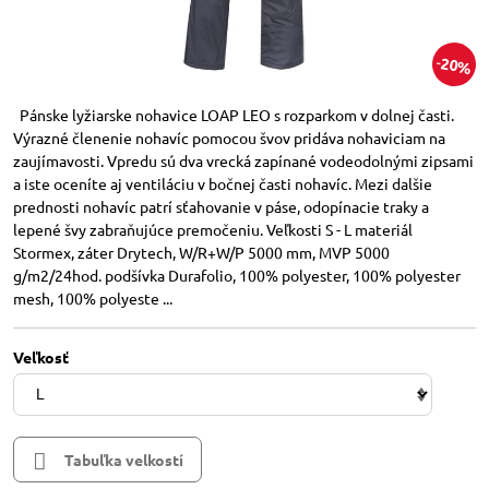
20%
Pánske lyžiarske nohavice LOAP LEO s rozparkom v dolnej časti.
Výrazné členenie nohavíc pomocou švov pridáva nohaviciam na
zaujímavosti. Vpredu sú dva vrecká zapínané vodeodolnými zipsami
a iste oceníte aj ventiláciu v bočnej časti nohavíc. Mezi dalšie
prednosti nohavíc patrí sťahovanie v páse, odopínacie traky a
lepené švy zabraňujúce premočeniu. Veľkosti S - L materiál
Stormex, záter Drytech, W/R+W/P 5000 mm, MVP 5000
g/m2/24hod. podšívka Durafolio, 100% polyester, 100% polyester
mesh, 100% polyeste ...
Veľkosť
Tabuľka velkostí