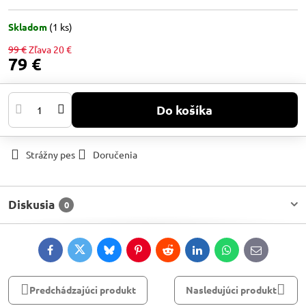
Skladom
(
1
ks)
99 €
Zľava
20 €
79 €
Do košíka
Strážny pes
Doručenia
Diskusia
0
Facebook
Twitter
Bluesky
Pinterest
Reddit
LinkedIn
WhatsApp
E-
mail
Predchádzajúci produkt
Nasledujúci produkt