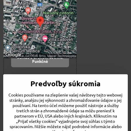
Externý obsah je
blokovaný Voľbami
súkromia
Prajete si načítať externý obsah?
Povoliť tentokrát
Povoliť a zapamätať -
súhlas s druhom cookie:
Funkčné
Otvoriť obsah v novom okne
Predvoľby súkromia
Cookies používame na zlepšenie vašej návštevy tejto webovej
Novinky
stránky, analýzu jej výkonnosti a zhromažďovanie údajov o jej
Niečo o nás
používaní. Na tento účel môžeme použiť nástroje a služby
Naša ponuka
tretích strán a zhromaždené údaje sa môžu preniesť k
Veľkostné tabuľky
partnerom v EÚ, USA alebo iných krajinách. Kliknutím na
Obchodné podmienky
„Prijať všetky cookies“ vyjadrujete svoj súhlas s týmto
spracovaním. Nižšie môžete nájsť podrobné informácie alebo
Kontakt