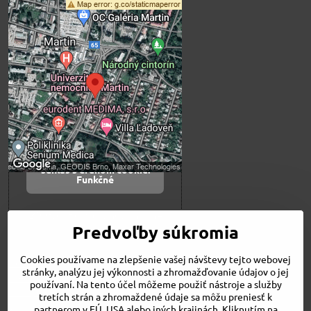
Externý obsah je
blokovaný Voľbami
súkromia
Prajete si načítať externý obsah?
Povoliť tentokrát
Povoliť a zapamätať -
súhlas s druhom cookie:
Funkčné
Otvoriť obsah v novom okne
Predvoľby súkromia
Cookies používame na zlepšenie vašej návštevy tejto webovej
Novinky
stránky, analýzu jej výkonnosti a zhromažďovanie údajov o jej
Niečo o nás
používaní. Na tento účel môžeme použiť nástroje a služby
Naša ponuka
tretích strán a zhromaždené údaje sa môžu preniesť k
Veľkostné tabuľky
partnerom v EÚ, USA alebo iných krajinách. Kliknutím na