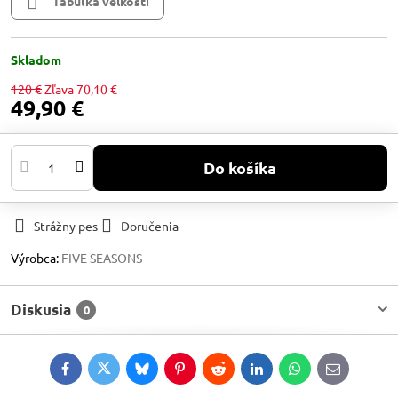
Tabuľka velkostí
Skladom
120 €
Zľava
70,10 €
49,90 €
Do košíka
Strážny pes
Doručenia
Výrobca:
FIVE SEASONS
Diskusia
0
Facebook
Twitter
Bluesky
Pinterest
Reddit
LinkedIn
WhatsApp
E-
mail