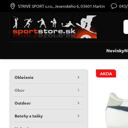
STRIVE SPORT s.r.o., Jesenského 6, 03601 Martin
043
Novinky
N
AKCIA
Oblečenie
Obuv
Outdoor
Batohy a tašky