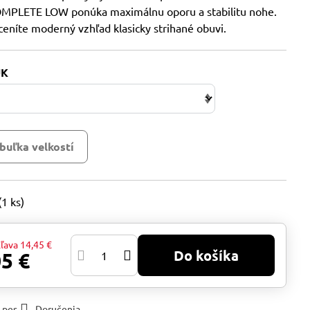
PLETE LOW ponúka maximálnu oporu a stabilitu nohe.
oceníte moderný vzhľad klasicky strihané obuvi.
UK
buľka velkostí
(
1
ks)
ľava
14,45 €
Do košíka
05 €
 pes
Doručenia