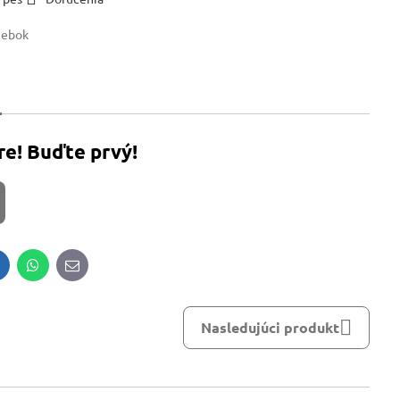
eebok
re! Buďte prvý!
inkedIn
WhatsApp
E-
mail
Nasledujúci produkt