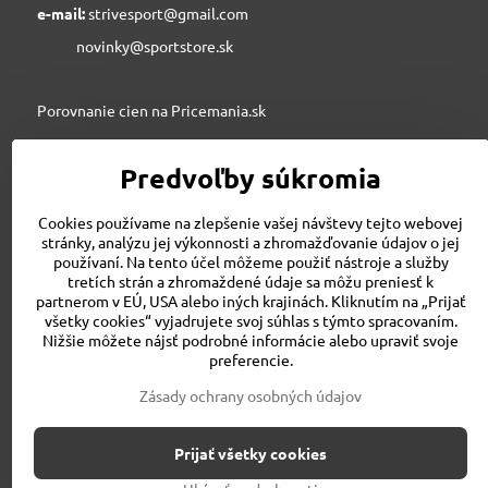
e-mail:
strivesport@gmail.com
novinky@sportstore.sk
Porovnanie cien na Pricemania.sk
Predvoľby súkromia
Sportstore.sk
Cookies používame na zlepšenie vašej návštevy tejto webovej
stránky, analýzu jej výkonnosti a zhromažďovanie údajov o jej
používaní. Na tento účel môžeme použiť nástroje a služby
STRIVE SPORT s.r.o., Jesenského 6, 03601 Martin
tretích strán a zhromaždené údaje sa môžu preniesť k
043/3240500
partnerom v EÚ, USA alebo iných krajinách. Kliknutím na „Prijať
strivesport@gmail.com
všetky cookies“ vyjadrujete svoj súhlas s týmto spracovaním.
Nižšie môžete nájsť podrobné informácie alebo upraviť svoje
preferencie.
Porovnanie cien na Pricemania.sk
Zásady ochrany osobných údajov
Prijať všetky cookies
©
2026