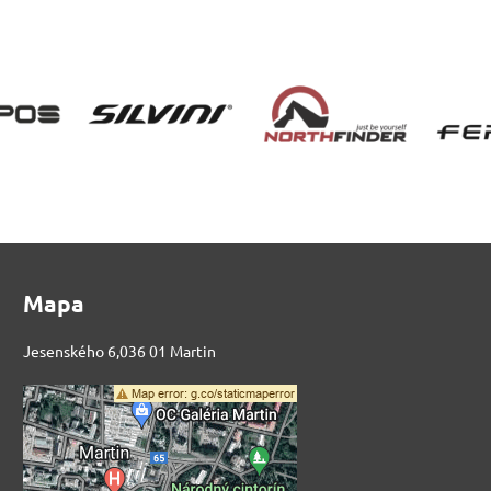
Mapa
Jesenského 6,036 01 Martin
Externý obsah je
blokovaný Voľbami