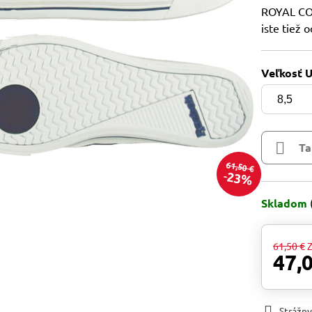
ROYAL COM
iste tiež 
Veľkosť 
Ta
61,50 €
23%
Skladom
61,50 €
Z
47,
Strážny