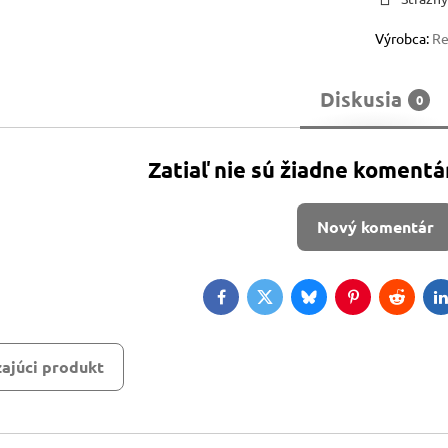
Výrobca:
R
Diskusia
0
Zatiaľ nie sú žiadne komentá
Nový komentár
Facebook
Twitter
Bluesky
Pinterest
Reddit
L
ajúci produkt