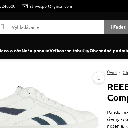
/3240500
strivesport@gmail.com
Hľadať
iečo o nás
Naša ponuka
Veľkostné tabuľky
Obchodné podmi
Úvod
Ob
REEB
Comp
Pánska ní
čierny zd
nosenie. 