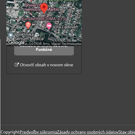
súkromia
Prajete si načítať externý obsah?
Povoliť tentokrát
Povoliť a zapamätať -
súhlas s druhom cookie:
Funkčné
Otvoriť obsah v novom okne
Copyright
Predvoľby súkromia
Zásady ochrany osobných údajov
Stav obj