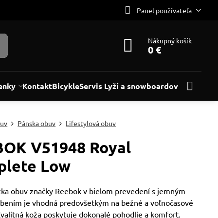
Panel používateľa
Nákupný košík
0 €
enky
Kontakt
Bicykle
Servis Lyží a snowboardov
uv
Pánska obuv
Lifestylová obuv
OK V51948 Royal
lete Low
zka obuv značky Reebok v bielom prevedení s jemným
obením je vhodná predovšetkým na bežné a voľnočasové
Kvalitná koža poskytuje dokonalé pohodlie a komfort.