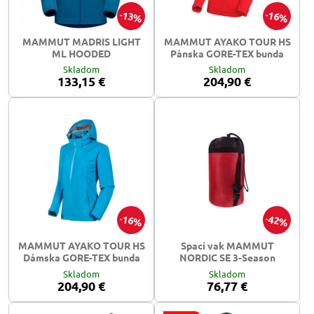
13%
16%
MAMMUT MADRIS LIGHT
MAMMUT AYAKO TOUR HS
ML HOODED
Pánska GORE-TEX bunda
Skladom
Skladom
133,15 €
204,90 €
16%
42%
MAMMUT AYAKO TOUR HS
Spací vak MAMMUT
Dámska GORE-TEX bunda
NORDIC SE 3-Season
Skladom
Skladom
204,90 €
76,77 €