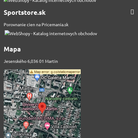
Sportstore.sk
Porovnanie cien na Pricemania.sk
Mapa
Jesenského 6,036 01 Martin
Externý obsah je
blokovaný Voľbami
súkromia
Prajete si načítať externý obsah?
Povoliť tentokrát