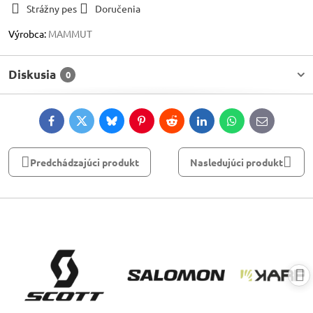
Strážny pes
Doručenia
Výrobca:
MAMMUT
Diskusia
0
Facebook
Twitter
Bluesky
Pinterest
Reddit
LinkedIn
WhatsApp
E-
mail
Predchádzajúci produkt
Nasledujúci produkt