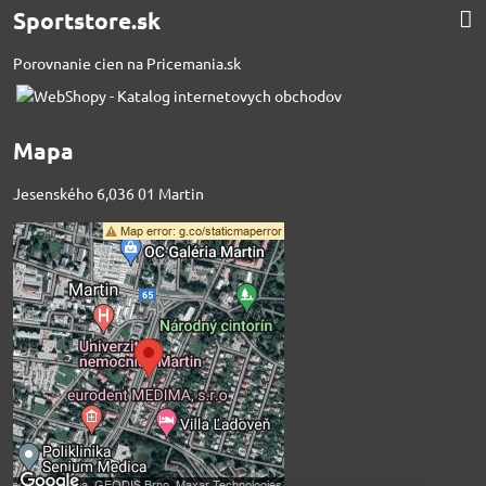
Sportstore.sk
Porovnanie cien na Pricemania.sk
Mapa
Jesenského 6,036 01 Martin
Externý obsah je
blokovaný Voľbami
súkromia
Prajete si načítať externý obsah?
Povoliť tentokrát
Povoliť a zapamätať -