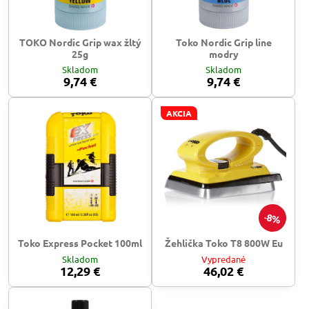
TOKO Nordic Grip wax žltý
Toko Nordic Grip line
25g
modry
Skladom
Skladom
9,74 €
9,74 €
AKCIA
8%
Toko Express Pocket 100ml
Žehlička Toko T8 800W Eu
Skladom
Vypredané
12,29 €
46,02 €