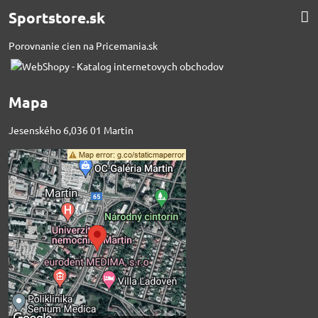
Sportstore.sk
Porovnanie cien na Pricemania.sk
Mapa
Jesenského 6,036 01 Martin
Externý obsah je
blokovaný Voľbami
súkromia
Prajete si načítať externý obsah?
Povoliť tentokrát
Povoliť a zapamätať -