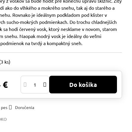
orý z voskov sa bude hodiť pre konečnú úpravu sklzníc. Žltý
dí ako do vlhkého a mokrého snehu, tak aj do starého a
nehu. Rovnako je ideálnym podkladom pod klister v
ch sucho-mokrých podmienkach. Do trochu chladnejších
 sa hodí červený vosk, ktorý nesklame v novom, starom
m snehu. Naopak modrý vosk je ideálny do veľmi
 podmienok na tvrdý a kompaktný sneh.
(
3
ks)
 €
Do košíka
 pes
Doručenia
OKO