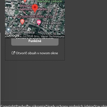
súkromia
Prajete si načítať externý obsah?
Povoliť tentokrát
Povoliť a zapamätať -
súhlas s druhom cookie:
Funkčné
Otvoriť obsah v novom okne
Copyright
Predvoľby súkromia
Zásady ochrany osobných údajov
Stav obj