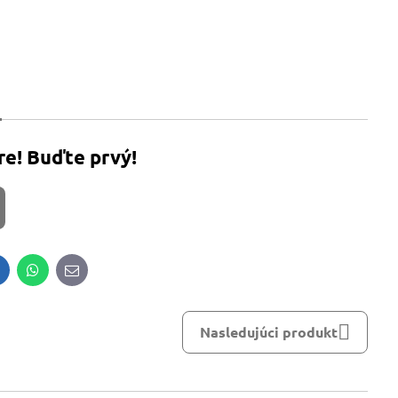
re! Buďte prvý!
inkedIn
WhatsApp
E-
mail
Nasledujúci produkt