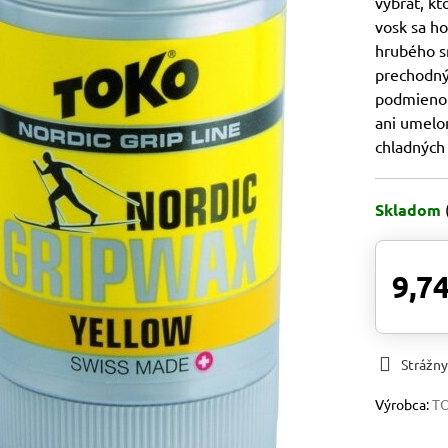
vybrať, kt
vosk sa ho
hrubého s
prechodný
podmienok
ani umelo
chladných
Skladom
9,74
Strážny
Výrobca:
T