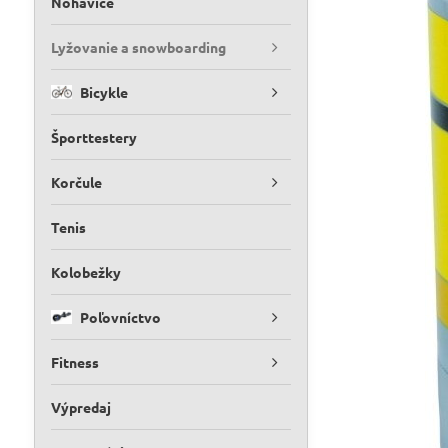
Nohavice
Lyžovanie a snowboarding
Bicykle
Športtestery
Korčule
Tenis
Kolobežky
Poľovníctvo
Fitness
Výpredaj