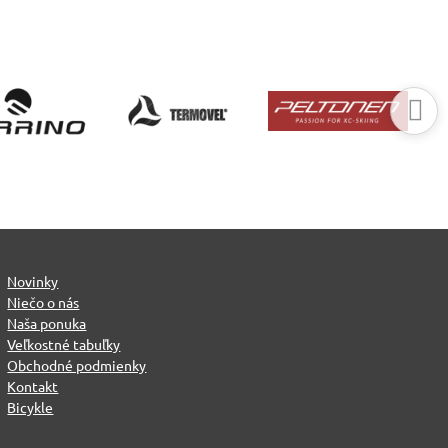
Novinky
Niečo o nás
Naša ponuka
Veľkostné tabuľky
Obchodné podmienky
Kontakt
Bicykle