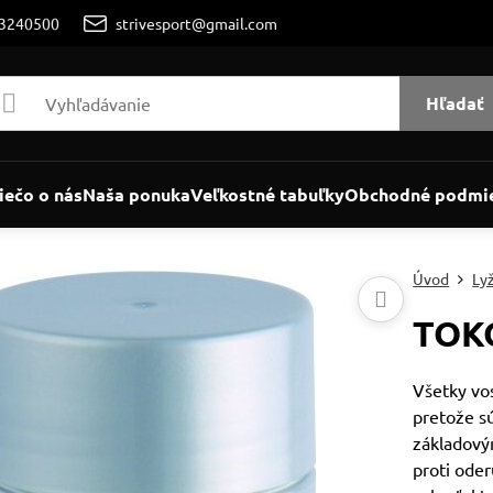
/3240500
strivesport@gmail.com
Hľadať
iečo o nás
Naša ponuka
Veľkostné tabuľky
Obchodné podmi
Úvod
Ly
TOKO
Všetky vo
pretože sú
základový
proti ode