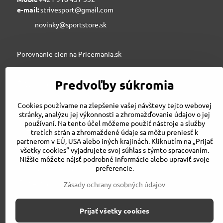
e-mail:
strivesport@gmail.com
novinky@sportstore.sk
Porovnanie cien na Pricemania.sk
Predvoľby súkromia
Sportstore.sk
Cookies používame na zlepšenie vašej návštevy tejto webovej
stránky, analýzu jej výkonnosti a zhromažďovanie údajov o jej
používaní. Na tento účel môžeme použiť nástroje a služby
STRIVE SPORT s.r.o., Jesenského 6, 03601 Martin
tretích strán a zhromaždené údaje sa môžu preniesť k
043/3240500
partnerom v EÚ, USA alebo iných krajinách. Kliknutím na „Prijať
strivesport@gmail.com
všetky cookies“ vyjadrujete svoj súhlas s týmto spracovaním.
Nižšie môžete nájsť podrobné informácie alebo upraviť svoje
preferencie.
Porovnanie cien na Pricemania.sk
Zásady ochrany osobných údajov
Prijať všetky cookies
©
2026