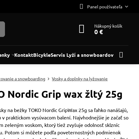
Panel používateľa
Nákupný košík
0 €
enky
Kontakt
Bicykle
Servis Lyží a snowboardov
žovanie a snowboarding
Vosky a doplnky na lyžovanie
 Nordic Grip wax žltý 25g
sky na bežky TOKO Nordic GripWax 25g sa ľahko nanášajú,
 v praktickom vysúvacom balení. Najvhodnejšie je začať so
m zeleným voskom, ktorý tiež zvyšuje odolnosť sklzníc
ru. Potom si môžete podľa poveternostných podmienok