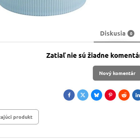
Diskusia
0
Zatiaľ nie sú žiadne komentá
Nový komentár
Facebook
Twitter
Bluesky
Pinterest
Reddit
L
ajúci produkt