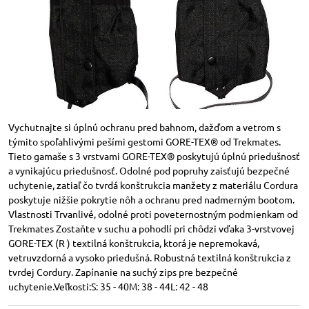
Vychutnajte si úplnú ochranu pred bahnom, dažďom a vetrom s
týmito spoľahlivými pešími gestomi GORE-TEX® od Trekmates.
Tieto gamaše s 3 vrstvami GORE-TEX® poskytujú úplnú priedušnosť
a vynikajúcu priedušnosť. Odolné pod popruhy zaisťujú bezpečné
uchytenie, zatiaľ čo tvrdá konštrukcia manžety z materiálu Cordura
poskytuje nižšie pokrytie nôh a ochranu pred nadmerným bootom.
Vlastnosti Trvanlivé, odolné proti poveternostným podmienkam od
Trekmates Zostaňte v suchu a pohodlí pri chôdzi vďaka 3-vrstvovej
GORE-TEX (R ) textilná konštrukcia, ktorá je nepremokavá,
vetruvzdorná a vysoko priedušná. Robustná textilná konštrukcia z
tvrdej Cordury. Zapínanie na suchý zips pre bezpečné
uchytenie.Veľkosti:S: 35 - 40M: 38 - 44L: 42 - 48