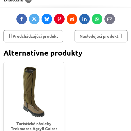
Facebook
Twitter
Bluesky
Pinterest
Reddit
LinkedIn
WhatsApp
E-
mail
Predchádzajúci produkt
Nasledujúci produkt
Alternatívne produkty
Turistické návleky
Trekmates Agryll Gaiter