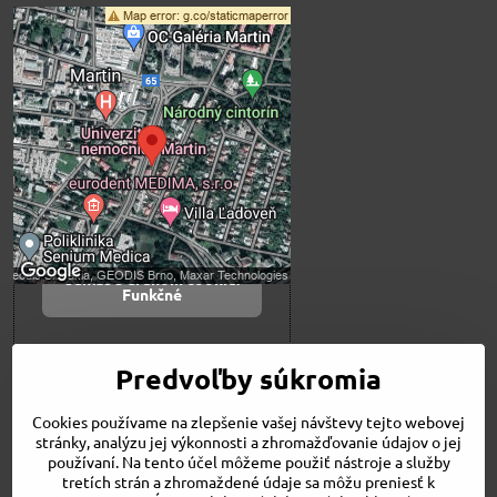
Externý obsah je
blokovaný Voľbami
súkromia
Prajete si načítať externý obsah?
Povoliť tentokrát
Povoliť a zapamätať -
súhlas s druhom cookie:
Funkčné
Otvoriť obsah v novom okne
Predvoľby súkromia
Cookies používame na zlepšenie vašej návštevy tejto webovej
Novinky
stránky, analýzu jej výkonnosti a zhromažďovanie údajov o jej
Niečo o nás
používaní. Na tento účel môžeme použiť nástroje a služby
Naša ponuka
tretích strán a zhromaždené údaje sa môžu preniesť k