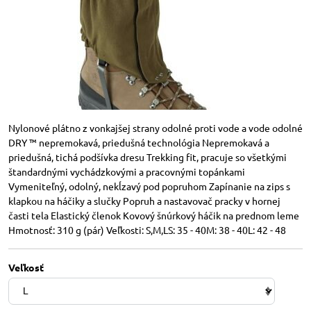
Nylonové plátno z vonkajšej strany odolné proti vode a vode odolné
DRY ™ nepremokavá, priedušná technológia Nepremokavá a
priedušná, tichá podšívka dresu Trekking fit, pracuje so všetkými
štandardnými vychádzkovými a pracovnými topánkami
Vymeniteľný, odolný, nekĺzavý pod popruhom Zapínanie na zips s
klapkou na háčiky a slučky Popruh a nastavovač pracky v hornej
časti tela Elastický členok Kovový šnúrkový háčik na prednom leme
Hmotnosť: 310 g (pár) Veľkosti: S,M,LS: 35 - 40M: 38 - 40L: 42 - 48
Veľkosť