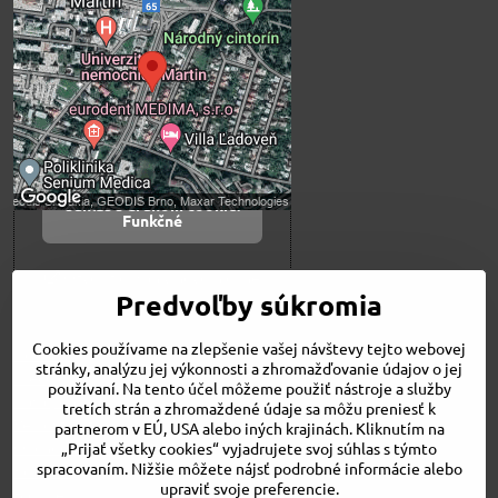
blokovaný Voľbami
súkromia
Prajete si načítať externý obsah?
Povoliť tentokrát
Povoliť a zapamätať -
súhlas s druhom cookie:
Funkčné
Otvoriť obsah v novom okne
Predvoľby súkromia
Cookies používame na zlepšenie vašej návštevy tejto webovej
Novinky
stránky, analýzu jej výkonnosti a zhromažďovanie údajov o jej
Niečo o nás
používaní. Na tento účel môžeme použiť nástroje a služby
Naša ponuka
tretích strán a zhromaždené údaje sa môžu preniesť k
Veľkostné tabuľky
partnerom v EÚ, USA alebo iných krajinách. Kliknutím na
Obchodné podmienky
„Prijať všetky cookies“ vyjadrujete svoj súhlas s týmto
spracovaním. Nižšie môžete nájsť podrobné informácie alebo
Kontakt
upraviť svoje preferencie.
Bicykle