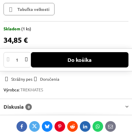
Tabuľka velkostí
Skladom
(
1
ks)
34,85 €
Do košíka
Strážny pes
Doručenia
Výrobca:
TREKMATES
Diskusia
0
Facebook
Twitter
Bluesky
Pinterest
Reddit
LinkedIn
WhatsApp
E-