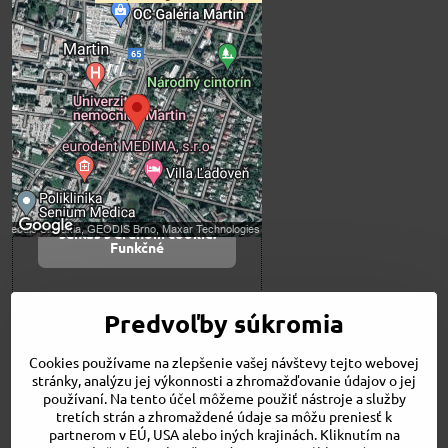
Externý obsah je
blokovaný Voľbami
súkromia
Prajete si načítať externý obsah?
Povoliť tentokrát
Povoliť a zapamätať -
súhlas s druhom cookie:
Funkčné
Otvoriť obsah v novom okne
Predvoľby súkromia
Cookies používame na zlepšenie vašej návštevy tejto webovej
Novinky
stránky, analýzu jej výkonnosti a zhromažďovanie údajov o jej
Niečo o nás
používaní. Na tento účel môžeme použiť nástroje a služby
Naša ponuka
tretích strán a zhromaždené údaje sa môžu preniesť k
Veľkostné tabuľky
partnerom v EÚ, USA alebo iných krajinách. Kliknutím na