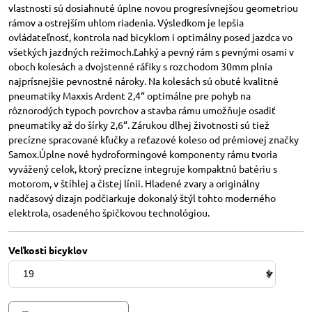
vlastnosti sú dosiahnuté úplne novou progresívnejšou geometriou
rámov a ostrejším uhlom riadenia. Výsledkom je lepšia
ovládateľnosť, kontrola nad bicyklom i optimálny posed jazdca vo
všetkých jazdných režimoch.Ľahký a pevný rám s pevnými osami v
oboch kolesách a dvojstenné ráfiky s rozchodom 30mm plnia
najprísnejšie pevnostné nároky. Na kolesách sú obuté kvalitné
pneumatiky Maxxis Ardent 2,4“ optimálne pre pohyb na
rôznorodých typoch povrchov a stavba rámu umožňuje osadiť
pneumatiky až do šírky 2,6“. Zárukou dlhej životnosti sú tiež
precízne spracované kľučky a reťazové koleso od prémiovej značky
Samox.Úplne nové hydroformingové komponenty rámu tvoria
vyvážený celok, ktorý precízne integruje kompaktnú batériu s
motorom, v štíhlej a čistej línii. Hladené zvary a originálny
nadčasový dizajn podčiarkuje dokonalý štýl tohto moderného
elektrola, osadeného špičkovou technológiou.
Veľkosti bicyklov