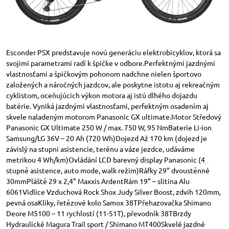
Esconder PSX predstavuje novú generáciu elektrobicyklov, ktorá sa
svojimi parametrami radí k špičke v odbore.Perfektnými jazdnými
vlastnosťami a špičkovým pohonom nadchne nielen športovo
založených a náročných jazdcov, ale poskytne istotu aj rekreačným
cyklistom, oceňujúcich výkon motora aj istú dlhého dojazdu
batérie. Vyniká jazdnými vlastnosťami, perfektným osadením aj
skvele naladeným motorom Panasonic GX ultimate.Motor Středový
Panasonic GX Ultimate 250 W / max. 750 W, 95 NmBaterie Li-ion
Samsung/LG 36V – 20 Ah (720 Wh)Dojezd Až 170 km (dojezd je
závislý na stupni asistencie, terénu a váze jezdce, udáváme
metrikou 4 Wh/km)Ovládání LCD barevný display Panasonic (4
stupně asistence, auto mode, walk režim)Ráfky 29” dvoustěnné
30mmPláště 29 x 2,4” Maxxis ArdentRám 19” – slitina Alu
6061Vidlice Vzduchová Rock Shox Judy Silver Boost, zdvih 120mm,
pevná osaKliky, řetězové kolo Samox 38TPřehazovačka Shimano
Deore M5100 – 11 rychlostí (11-51T), převodník 38TBrzdy
Hydraulické Magura Trail sport / Shimano MT400Skvelé jazdné