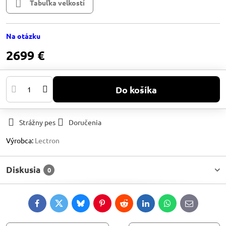
Tabuľka velkostí
Na otázku
2699 €
Do košíka
Strážny pes
Doručenia
Výrobca:
Lectron
Diskusia
0
Facebook
Twitter
Bluesky
Pinterest
Reddit
LinkedIn
WhatsApp
E-
mail