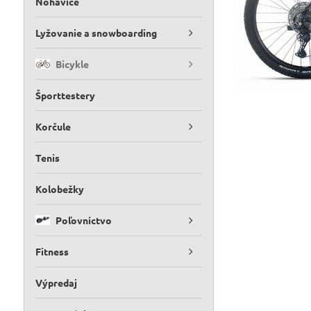
Nohavice
Lyžovanie a snowboarding
Bicykle
Športtestery
Korčule
Tenis
Kolobežky
Poľovníctvo
Fitness
Výpredaj