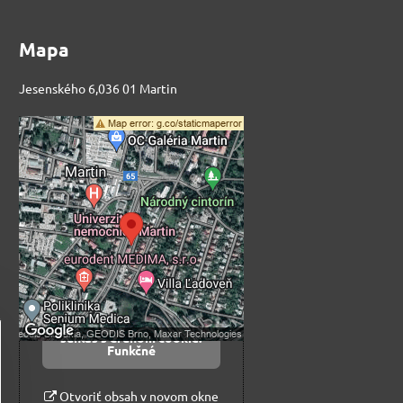
Mapa
Jesenského 6,036 01 Martin
Externý obsah je
blokovaný Voľbami
súkromia
Prajete si načítať externý obsah?
Povoliť tentokrát
Povoliť a zapamätať -
súhlas s druhom cookie:
Funkčné
Otvoriť obsah v novom okne