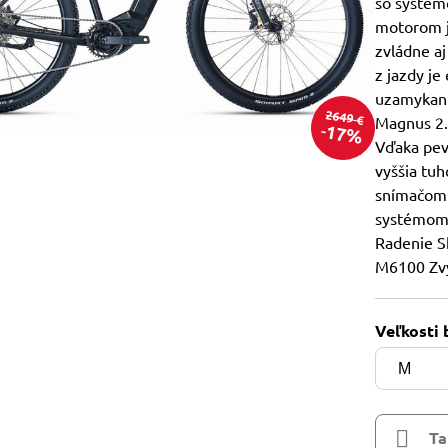
so systé
motorom j
zvládne aj
z jazdy je
uzamykaní
2649 €
Magnus 2.
17%
Vďaka pev
vyššia tu
snímačom 
systémom 
Radenie S
M6100 Zvý
Veľkosti 
Ta