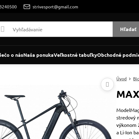
/3240500
strivesport@gmail.com
Hľadať
iečo o nás
Naša ponuka
Veľkostné tabuľky
Obchodné podmi
Úvod
Bi
MAX
ModelMagn
stredový 
výkonom 
a Li-Ion 