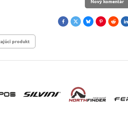
Nový komentár
Facebook
Twitter
Bluesky
Pinterest
Reddit
L
ajúci produkt