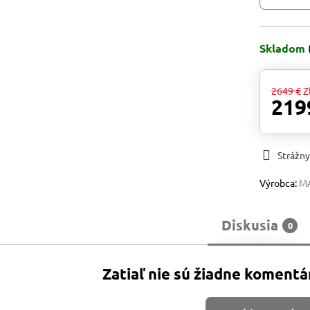
Skladom
2649 €
Z
219
Strážny
Výrobca:
M
Diskusia
0
Zatiaľ nie sú žiadne komentá