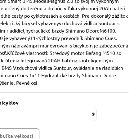
mom Smart BMS.ModelMagnus 2.0 so svojím výkonným
e určený do terénu a do hôr, vďaka výkonnej 20Ah batérii
 dlhé cesty po cyklotrasách a cestách. Pre dokonalý zážitok
 elektrický bicykel vybavenývzduchová vidlica Suntour s
m riadidiel,hydraulické brzdy Shimano DeoreM6100.
0 je vybavený11-rýchlostný prevodník Shimano Cues.
ným nápravámpri manévrovaní s bicyklom je zabezpečená
hosť.Kľúčové vlastnosti: Stredový motor Bafang M510 so
krútenia Integrovaná 20AH batéria s inteligentným
BMS Vzduchová vidlica Suntour, ovládanie na riadidlách
himano Cues 1x11 Hydraulické brzdy Shimano Deore
šenie, Pevné osi
bicyklov
buľka velkostí