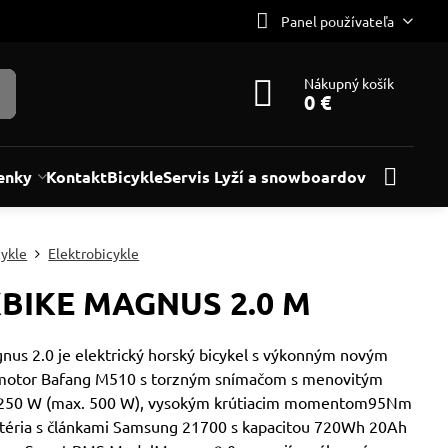
Panel používateľa
Nákupný košík
0 €
enky
Kontakt
Bicykle
Servis Lyží a snowboardov
cykle
Elektrobicykle
BIKE MAGNUS 2.0 M
us 2.0 je elektrický horský bicykel s výkonným novým
motor Bafang M510 s torzným snímačom s menovitým
250 W (max. 500 W), vysokým krútiacim momentom95Nm
batéria s článkami Samsung 21700 s kapacitou 720Wh 20Ah