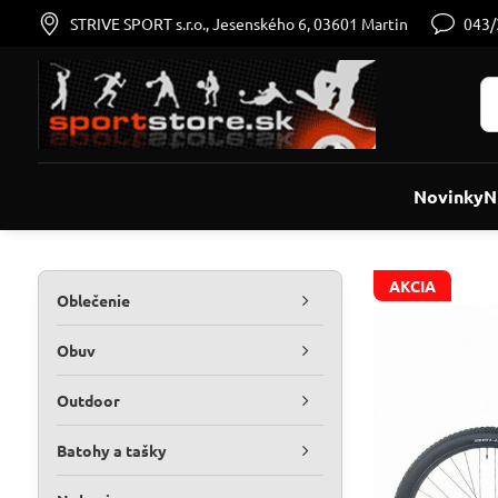
STRIVE SPORT s.r.o., Jesenského 6, 03601 Martin
043
Novinky
N
AKCIA
Oblečenie
Obuv
Outdoor
Batohy a tašky