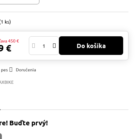
(
1
ks)
ľava
450 €
Do košíka
9 €
 pes
Doručenia
AXBIKE
re! Buďte prvý!