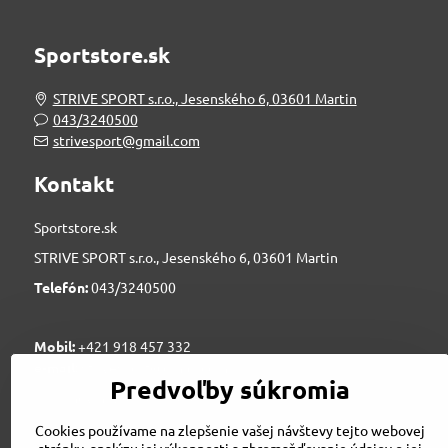
Sportstore.sk
STRIVE SPORT s.r.o., Jesenského 6, 03601 Martin
043/3240500
strivesport@gmail.com
Kontakt
Sportstore.sk
STRIVE SPORT s.r.o., Jesenského 6, 03601 Martin
Telefón:
043/3240500
Mobil:
+421 918 457 332
e-mail:
strivesport@gmail.com
Predvoľby súkromia
novinky@sportstore.sk
Cookies používame na zlepšenie vašej návštevy tejto webovej